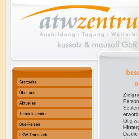
bes
o
Startseite
Über uns
Zielgr
Person
Aktuelles
Septem
Terminkalender
erworb
tätig 
Bus-Reisen
Hinter
Da die 
LKW-Transporte