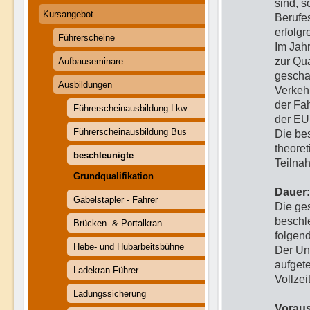
sind, s
Kursangebot
Berufes
erfolg
Führerscheine
Im Jah
zur Qu
Aufbauseminare
geschaf
Ausbildungen
Verkehr
der Fah
Führerscheinausbildung Lkw
der EU
Führerscheinausbildung Bus
Die bes
theoret
beschleunigte
Teilna
Grundqualifikation
Dauer:
Gabelstapler - Fahrer
Die ge
beschle
Brücken- & Portalkran
folgend
Hebe- und Hubarbeitsbühne
Der Unt
aufget
Ladekran-Führer
Vollzei
Ladungssicherung
Vorau