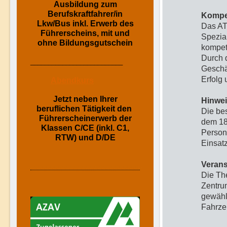
Ausbildung zum
Berufskraftfahrer/in
Kompe
Lkw/Bus inkl. Erwerb des
Das AT
Führerscheins, mit und
Spezia
ohne Bildungsgutschein
kompet
Durch 
__________________________
Geschä
Erfolg 
Abendkurs
Jetzt neben Ihrer
Hinwei
beruflichen Tätigkeit den
Die bes
Führerscheinerwerb der
dem 18
Klassen C/CE (inkl. C1,
Persone
RTW) und D/DE
Einsatz
Verans
Die Th
Zentru
gewähl
Fahrze