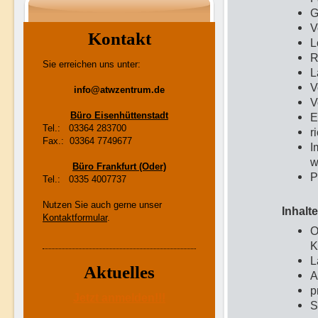
G
V
Kontakt
L
R
Sie erreichen uns unter:
L
V
info@atwzentrum.de
V
Büro Eisenhüttenstadt
E
Tel.: 03364 283700
r
Fax.: 03364 7749677
I
w
Büro Frankfurt (Oder)
P
Tel.: 0335 4007737
Nutzen Sie auch gerne unser
Inhalte
Kontaktformular
.
O
K
L
Aktuelles
A
p
Jetzt anmelden!!!
S