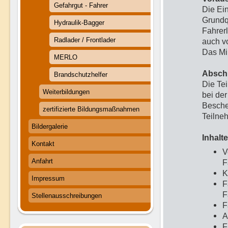
Gefahrgut - Fahrer
Die Ei
Grundqu
Hydraulik-Bagger
Fahrer
Radlader / Frontlader
auch v
Das Min
MERLO
Absch
Brandschutzhelfer
Die Te
Weiterbildungen
bei de
Besche
zertifizierte Bildungsmaßnahmen
Teilne
Bildergalerie
Inhalt
Kontakt
V
Anfahrt
F
K
Impressum
F
F
Stellenausschreibungen
F
A
F