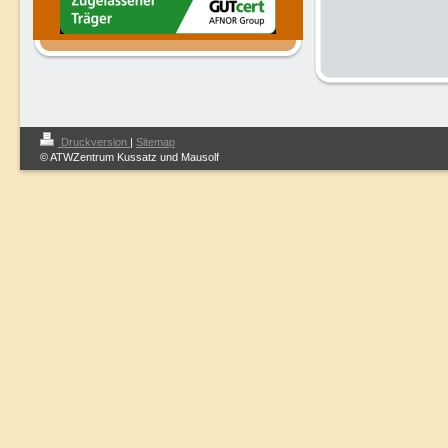
Druckversion
|
Sitemap
© ATWZentrum Kussatz und Mausolf